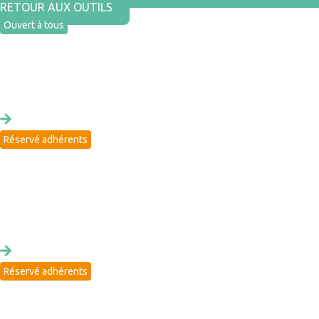
RETOUR AUX OUTILS
Ouvert à tous
ADHÉSION
Rejoindre un réseau engagé pour achats durables
Réservé adhérents
CENTRE DE RESSOURCES
Accéder à un centre de ressources sur les achats durable,
mutualisé avec + de 150 acheteurs
Réservé adhérents
ADRESSE MAIL GROUPÉE